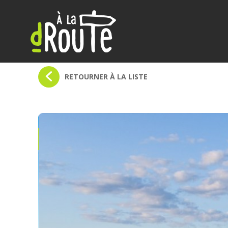
À
la
dRoute
RETOURNER À LA LISTE
6 nuits