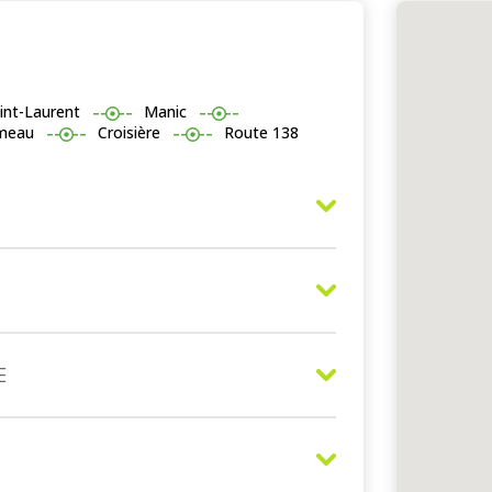
int-Laurent
Manic
meau
Croisière
Route 138
E