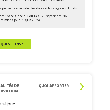
UPATION DOUBLE. Taxes TPS et TVQ incluses.
ix peuvent varier selon les dates et la catégorie d'hôtels.
nce : basé sur séjour du 14 au 20 septembre 2025
ère mise à jour : 19 juin 2025)
 QUESTIONS?
ALITÉS DE
QUOI APPORTER
Suivant
ERVATION
»
e séjour: