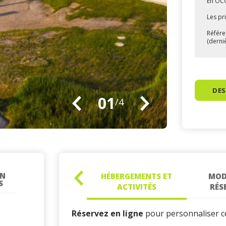
En OCC
Les pr
Référe
(derni
DES
01
/4
«
Suivant
Précédent
»
ON
HÉBERGEMENTS ET
MOD
«
S
ACTIVITÉS
RÉS
Précédent
Réservez en ligne
pour personnaliser c