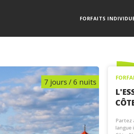
FORFAITS INDIVIDU
FORFA
7 jours / 6 nuits
L'ES
CÔT
Partez 
langue 