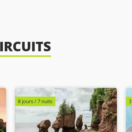
IRCUITS
8 jours / 7 nuits
3