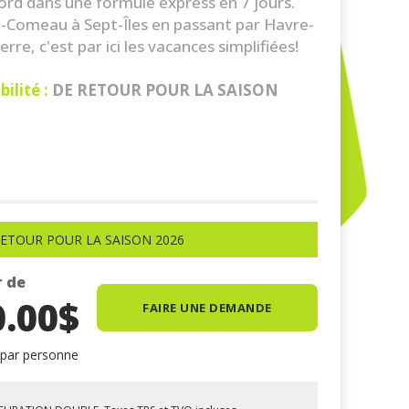
rd dans une formule express en 7 jours.
-Comeau à Sept-Îles en passant par Havre-
erre, c'est par ici les vacances simplifiées!
ilité :
DE RETOUR POUR LA SAISON
RETOUR POUR LA SAISON 2026
r de
0.00$
FAIRE UNE DEMANDE
 par personne