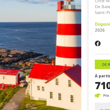
Côte-No
De Baie
Saint-Pi
Disponib
2026
DE 
À parti
71
Prix