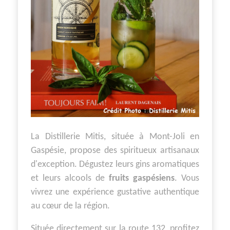
La Distillerie Mitis, située à Mont-Joli en
Gaspésie, propose des spiritueux artisanaux
d'exception. Dégustez leurs gins aromatiques
et leurs alcools de
fruits gaspésiens
. Vous
vivrez une expérience gustative authentique
au cœur de la région.
Située directement sur la route 132, profitez