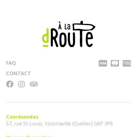
FAQ
CONTACT
Coordonnées
57, rue St-Louis, Victoriaville (Québec) G6P 3P6