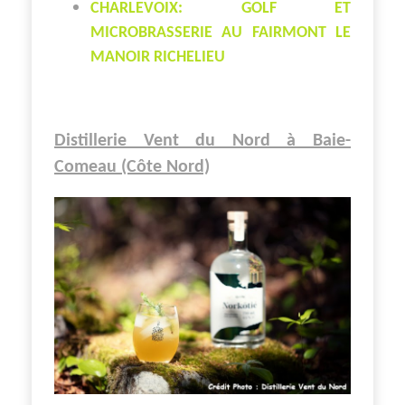
CHARLEVOIX: GOLF ET
MICROBRASSERIE AU FAIRMONT LE
MANOIR RICHELIEU
Distillerie Vent du Nord à Baie-
Comeau (Côte Nord)