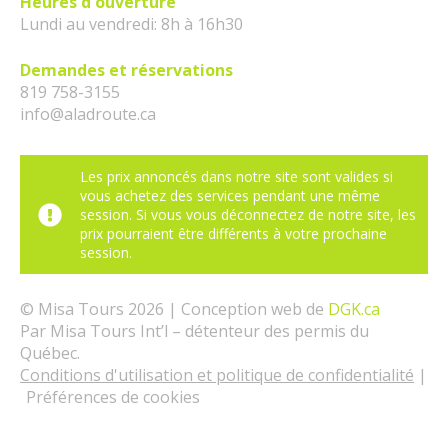
Heures d'ouverture
Lundi au vendredi: 8h à 16h30
Demandes et réservations
819 758-3155
info@aladroute.ca
Les prix annoncés dans notre site sont valides si
vous achetez des services pendant une même
session. Si vous vous déconnectez de notre site, les
prix pourraient être différents à votre prochaine
session.
© Misa Tours 2026 | Conception web de
DGK.ca
Par Misa Tours Int’l – détenteur des permis du
Québec.
Conditions d'utilisation et politique de confidentialité
|
Préférences de cookies