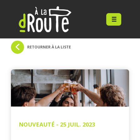
À
la
dRoute
RETOURNER À LA LISTE
NOUVEAUTÉ - 25 JUIL. 2023