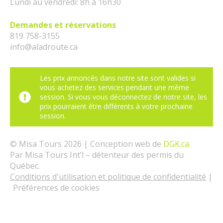
Lundi au vendredi: 8h à 16h30
Demandes et réservations
819 758-3155
info@aladroute.ca
Les prix annoncés dans notre site sont valides si
vous achetez des services pendant une même
session. Si vous vous déconnectez de notre site, les
prix pourraient être différents à votre prochaine
session.
© Misa Tours 2026 | Conception web de
DGK.ca
Par Misa Tours Int’l – détenteur des permis du
Québec.
Conditions d'utilisation et politique de confidentialité
|
Préférences de cookies