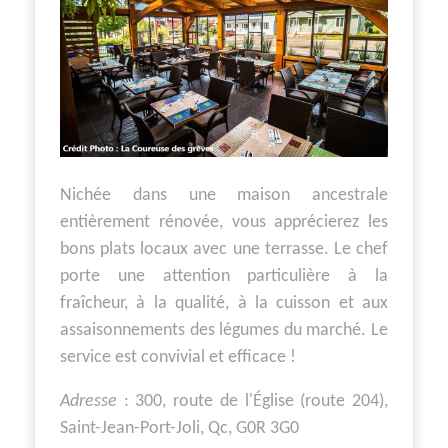
Nichée dans une maison ancestrale
entièrement rénovée, vous apprécierez les
bons plats locaux avec une terrasse. Le chef
porte une attention particulière à la
fraîcheur, à la qualité, à la cuisson et aux
assaisonnements des légumes du marché. Le
service est convivial et efficace !
Adresse
: 300, route de l'Église (route 204),
Saint-Jean-Port-Joli, Qc, G0R 3G0