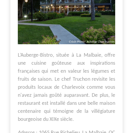
L’Auberge-Bistro, située à La Malbaie, offre
une cuisine goûteuse aux inspirations
françaises qui met en valeur les légumes et
fruits de saison. Le chef Truchon revisite les
produits locaux de Charlevoix comme vous
n'avez jamais goûté auparavant. De plus, le
restaurant est installé dans une belle maison
centenaire qui témoigne de la villégiature
bourgeoise du XIXe siècle.
Adresse
: 1065 Rue Richelieu, La Malbaie, QC