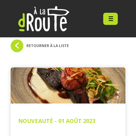
À
la
dRoute
RETOURNER À LA LISTE
NOUVEAUTÉ - 01 AOÛT 2023